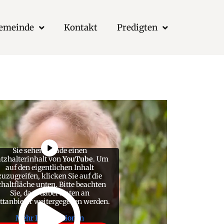
Gemeinde
Kontakt
Predigten
Sie sehen gerade einen
atzhalterinhalt von
YouTube
. Um
auf den eigentlichen Inhalt
zuzugreifen, klicken Sie auf die
chaltfläche unten. Bitte beachten
Sie, dass dabei Daten an
ttanbieter weitergegeben werden.
Mehr Informationen